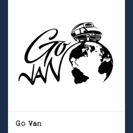
Go Van