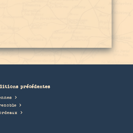
ditions précédentes
ennes
renoble
ordeaux