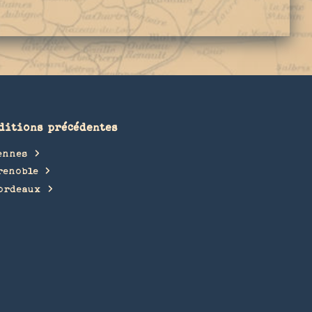
ditions précédentes
ennes
renoble
ordeaux