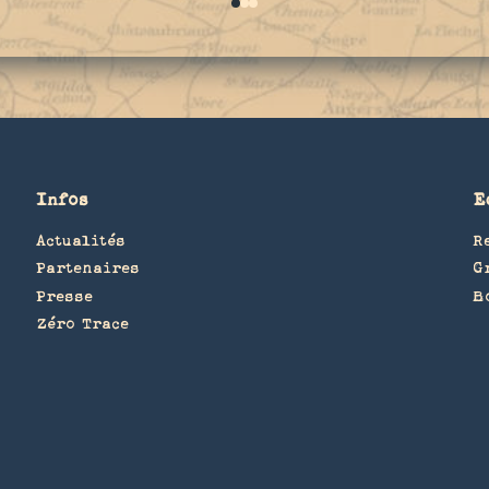
0
1
2
Infos
E
Actualités
R
Partenaires
G
Presse
B
Zéro Trace