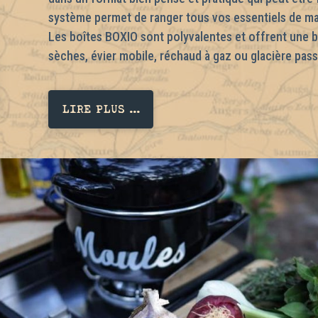
système permet de ranger tous vos essentiels de m
Les boîtes BOXIO sont polyvalentes et offrent une b
sèches, évier mobile, réchaud à gaz ou glacière pass
LIRE PLUS ...