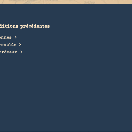
ditions précédentes
ennes
renoble
ordeaux