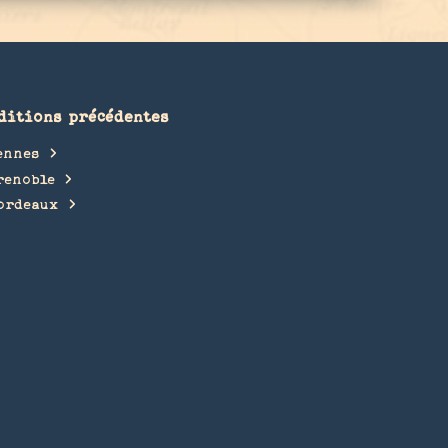
ditions précédentes
ennes
renoble
ordeaux