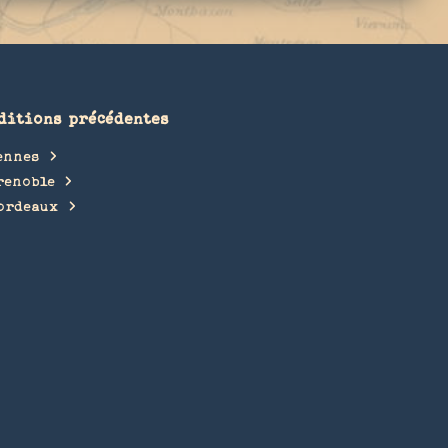
ditions précédentes
ennes
renoble
ordeaux