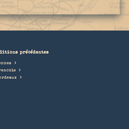
ditions précédentes
ennes
renoble
ordeaux