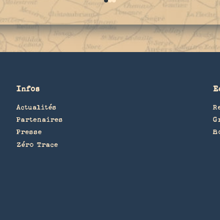
0
1
2
Infos
E
Actualités
R
Partenaires
G
Presse
B
Zéro Trace