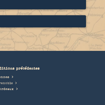
ditions précédentes
ennes
renoble
ordeaux