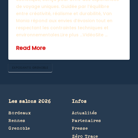
de voyage uniques. Guidée par l’équilibre
entre créativité, réalisme et durabilité, Van
Mania répond aux envies d’évasion tout en
respectant les contraintes techniques et
environnementales.Lire plus …VidéoSite …
Read More
EXPOSANTS GRENOBLE
Les salons 2026
Infos
Bordeaux
Actualités
Rennes
Partenaires
Grenoble
Presse
Zéro Trace