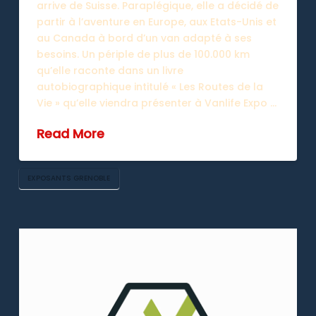
arrive de Suisse. Paraplégique, elle a décidé de
partir à l’aventure en Europe, aux Etats-Unis et
au Canada à bord d’un van adapté à ses
besoins. Un périple de plus de 100.000 km
qu’elle raconte dans un livre
autobiographique intitulé « Les Routes de la
Vie » qu’elle viendra présenter à Vanlife Expo …
Read More
EXPOSANTS GRENOBLE