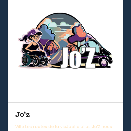
Jo’z
Ville Les routes de la vieJoëlle alias Jo’Z nous