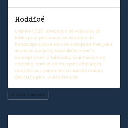
Hoddicé
Calmont (12) Fabrication de véhicules de
loisirs pour personnes en situation de
handicapHoddicé est une entreprise française
située en Aveyron, spécialisée dans la
conception et la fabrication sur mesure de
camping-cars et de fourgons aménagés,
adaptés aux personnes à mobilité réduite
(PMR).Lire plus …VidéoSite web
EXPOSANTS GRENOBLE