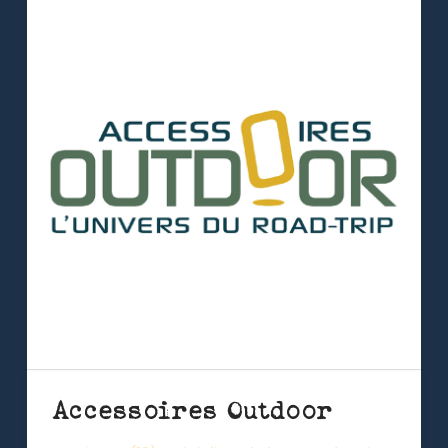
Accessoires Outdoor