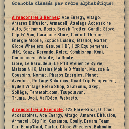
Grenoble classés
par ordre alphabétique:
A rencontrer à Rennes
:
Ace Energy, Altago,
Antares Diffusion, Armacell, Attelage Accessoire
Auto, Bdreams, Boxio, Breizh Trotter, Candle Stove,
Cap ty’ Van, Carapace Store, Confort Therme,
Energie Mobile, Espace Loisirs, Etteliot, Garfer,
Globe Wheelers, Groupe HBF, H2R Equipements,
JHK, Keazy, Keronde, Kolex, Kombishop, Koni,
Omnicuiseur Vitalité, La Route
Libre, Le Baroudeur, Le P’tit Atelier de Sylvie,
Maison NHK, Marine Mobile Diffusion, Mousse &
Coussins, Nomad, Pharos Energies, Planet
Aventure, Portage Solutions, Road Trip Equipement,
Rydell Vintage Retro Shop, Seatronic, Skep,
Soliège, Tentetoit.com, Toupourvan,
Truma, Uvoji, Val’Déco, Webasto.
A rencontrer à Grenoble
:
123 Pare-Brise, Outdoor
Accessoires, Ace Energy, Altago, Antares Diffusion,
Armacell, Big Fic, Casambu, Coally, Dream Team
Car, Equip’Raid, Garfer, Globe Wheelers, Baboulin,