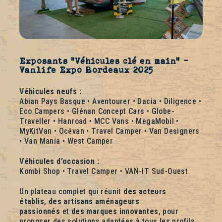
Exposants “Véhicules clé en main” –
Vanlife Expo Bordeaux 2025
Véhicules neufs :
Abian Pays Basque • Aventourer • Dacia • Diligence •
Eco Campers • Glénan Concept Cars • Globe-
Traveller • Hanroad • MCC Vans • MegaMobil •
MyKitVan • Océvan • Travel Camper • Van Designers
• Van Mania • West Camper
Véhicules d’occasion :
Kombi Shop • Travel Camper • VAN-IT Sud-Ouest
Un plateau complet qui réunit
des acteurs
établis
,
des artisans aménageurs
passionnés
et
des marques innovantes
, pour
proposer des solutions adaptées à tous les profils