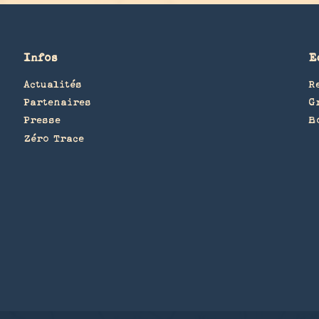
Infos
E
Actualités
R
Partenaires
G
Presse
B
Zéro Trace