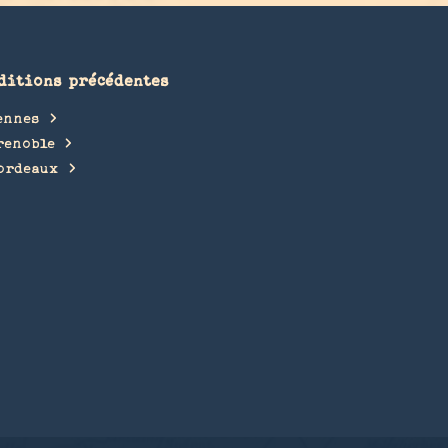
ditions précédentes
ennes
renoble
ordeaux