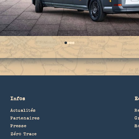
0
1
2
3
Infos
E
Actualités
R
Partenaires
G
Presse
B
Zéro Trace