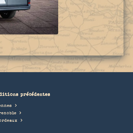
ditions précédentes
ennes
renoble
ordeaux