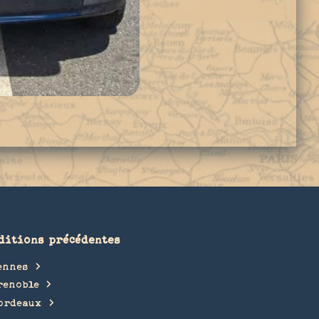
ditions précédentes
ennes
renoble
ordeaux