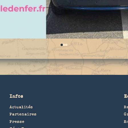
0
1
2
Infos
E
Actualités
R
Partenaires
G
Presse
B