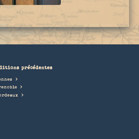
ditions précédentes
ennes
renoble
ordeaux