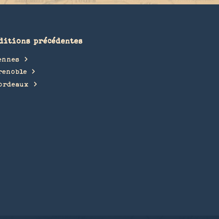
ditions précédentes
ennes
renoble
ordeaux