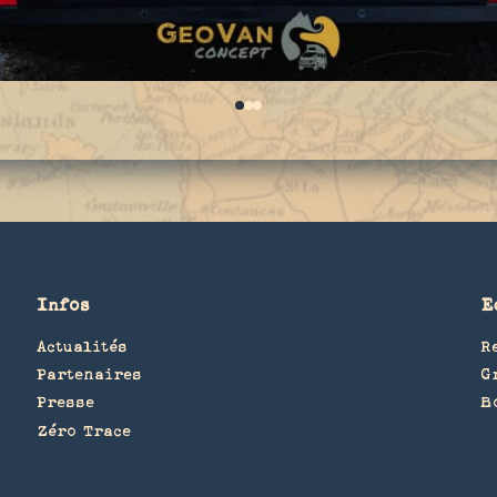
0
1
2
Infos
E
Actualités
R
Partenaires
G
Presse
B
Zéro Trace