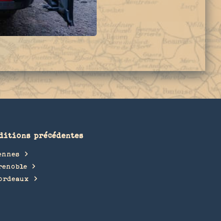
ditions précédentes
ennes
renoble
ordeaux