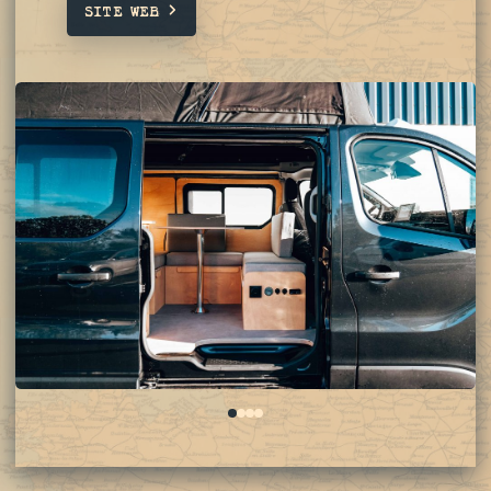
SITE WEB
0
1
2
3