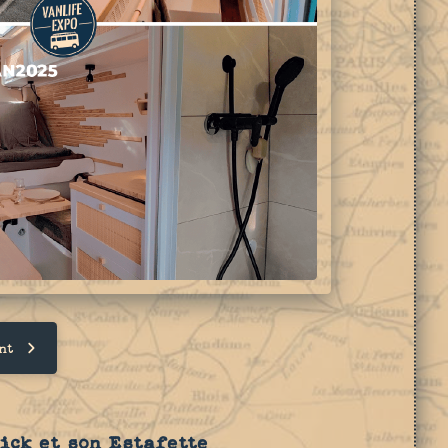
nt
ick et son Estafette