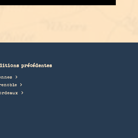
ditions précédentes
ennes
renoble
ordeaux