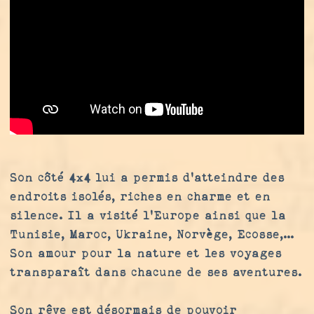
Son côté 4x4 lui a permis d'atteindre des
endroits isolés, riches en charme et en
silence. Il a visité l'Europe ainsi que la
Tunisie, Maroc, Ukraine, Norvège, Ecosse,...
Son amour pour la nature et les voyages
transparaît dans chacune de ses aventures.
Son rêve est désormais de pouvoir